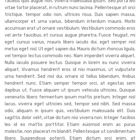
facilisis quis augue non, viverra malesuada ipsum. Sed porta leo
vitae tortor placerat, in rutrum nunc lacinia. Pellentesque at orci
tristique, tempor odio non, ultrices risus. Duis sapien massa,
ullamcorper et urna varius, bibendum interdum mauris. Morbi
accumsan erat ut ornare vestibulum. Vestibulum commodo eros
vel ante faucibus, et cursus augue pharetra. Fusce feugiat, mi
eget cursus varius, mauris libero iaculis dui, eget semper nisl
metus eget nisl. Ut eget sapien dui. Mauris dictum rhoncus ligula,
vel tempor lectus commodo nec. Nam imperdiet viverra aliquet.
Nulla iaculis posuere lectus. Quisque in lorem eu nunc viverra
aliquet. Vivamus hendrerit eros id nisi maximus, ut vulputate
urna hendrerit. Sed nisl dui, ornare id tellus bibendum, finibus
hendrerit nunc. Etiam semper tempor orci, at egestas sem
dapibus ut. Fusce aliquam ut ipsum vehicula ultricies. Quisque
venenatis libero fermentum ipsum mattis pretium. Integer nisl
lacus, viverra eget ultricies sed, tempor sed nibh. Sed massa
odio, aliquam in ipsum quis, vestibulum malesuada elit. Duis
sagittis dolor velit, vitae dictum nisi viverra non. Integer facilisis
leo id ex mattis porttitor. Etiam euismod enim ac purus
molestie, non placerat mi blandit. Pellentesque ut condimentum
libero. Suspendisse potenti. Etiam dictum orci enim, at