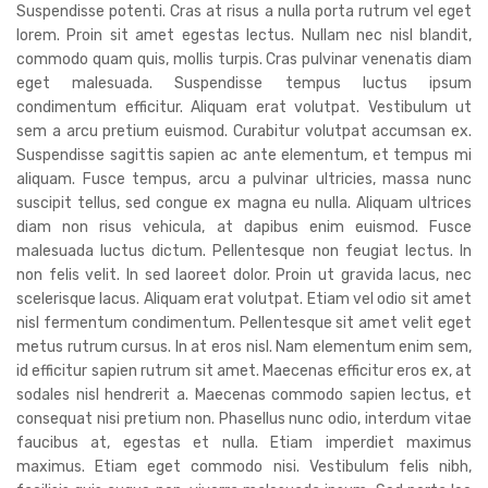
Suspendisse potenti. Cras at risus a nulla porta rutrum vel eget
lorem. Proin sit amet egestas lectus. Nullam nec nisl blandit,
commodo quam quis, mollis turpis. Cras pulvinar venenatis diam
eget malesuada. Suspendisse tempus luctus ipsum
condimentum efficitur. Aliquam erat volutpat. Vestibulum ut
sem a arcu pretium euismod. Curabitur volutpat accumsan ex.
Suspendisse sagittis sapien ac ante elementum, et tempus mi
aliquam. Fusce tempus, arcu a pulvinar ultricies, massa nunc
suscipit tellus, sed congue ex magna eu nulla. Aliquam ultrices
diam non risus vehicula, at dapibus enim euismod. Fusce
malesuada luctus dictum. Pellentesque non feugiat lectus. In
non felis velit. In sed laoreet dolor. Proin ut gravida lacus, nec
scelerisque lacus. Aliquam erat volutpat. Etiam vel odio sit amet
nisl fermentum condimentum. Pellentesque sit amet velit eget
metus rutrum cursus. In at eros nisl. Nam elementum enim sem,
id efficitur sapien rutrum sit amet. Maecenas efficitur eros ex, at
sodales nisl hendrerit a. Maecenas commodo sapien lectus, et
consequat nisi pretium non. Phasellus nunc odio, interdum vitae
faucibus at, egestas et nulla. Etiam imperdiet maximus
maximus. Etiam eget commodo nisi. Vestibulum felis nibh,