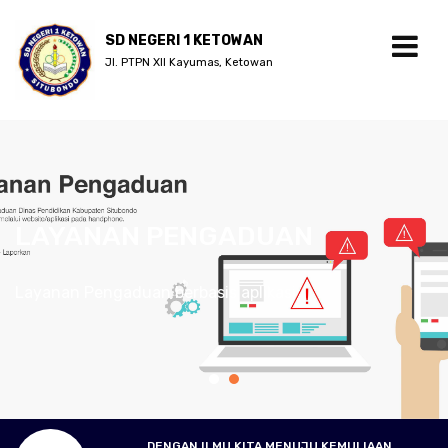
SD NEGERI 1 KETOWAN
Jl. PTPN XII Kayumas, Ketowan
LAYANAN PENGADUAN
Layanan Pengaduan berbasis aplikasi
DENGAN ILMU KITA MENUJU KEMULIAAN